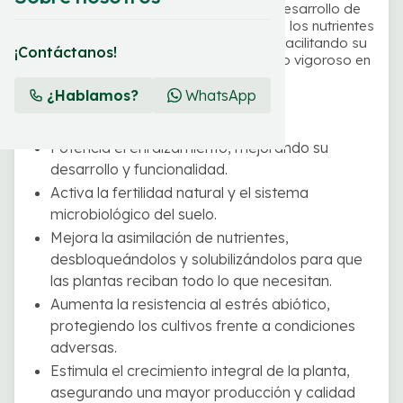
equilibrio microbiológico ideal para el desarrollo de
las plantas. Su formulación desbloquea los nutrientes
presentes en el terreno y los solubiliza, facilitando su
¡Contáctanos!
absorción y garantizando un crecimiento vigoroso en
todas las etapas del cultivo.
¿Hablamos?
WhatsApp
Beneficios de Aknasol
Potencia el enraizamiento, mejorando su
desarrollo y funcionalidad.
Activa la fertilidad natural y el sistema
microbiológico del suelo.
Mejora la asimilación de nutrientes,
desbloqueándolos y solubilizándolos para que
las plantas reciban todo lo que necesitan.
Aumenta la resistencia al estrés abiótico,
protegiendo los cultivos frente a condiciones
adversas.
Estimula el crecimiento integral de la planta,
asegurando una mayor producción y calidad