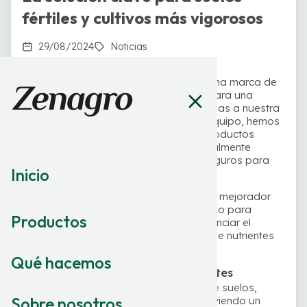
fértiles y cultivos más vigorosos
29/08/2024
Noticias
Hemos consolidado
Agrimor®
como una marca de
referencia en soluciones innovadoras para una
agricultura sostenible y ecológica. Gracias a nuestra
labor de investigación y al trabajo en equipo, hemos
desarrollado un amplio catálogo de productos
basados en ingredientes naturales, totalmente
compatibles con el medio ambiente, seguros para
Inicio
los cultivos y altamente eficaces.
En esta línea, presentamos
Aknasol
, un mejorador
de suelos de última generación diseñado para
Productos
optimizar la estructura del terreno, potenciar el
enraizamiento y mejorar la asimilación de nutrientes
en los cultivos.
Qué hacemos
Suelo más fértil, cultivos más fuertes
Aknasol actúa como acondicionador de suelos,
Sobre nosotros
activando su fertilidad natural y promoviendo un