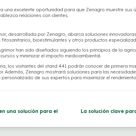
nta una excelente oportunidad para que Zenagro muestre sus 
tablezca relaciones con clientes.
r, desarrollada por Zenagro, abarca soluciones innovadoras 
 fitosanitarios, bioestimulantes y otros productos especializad
rimor han sido diseñados siguiendo los principios de la agric
recursos y minimizar el impacto medioambiental.
eria, los visitantes del stand 441 podrán conocer de primera m
or. Además, Zenagro mostrará soluciones para las necesidades
personalizado de sus expertos para maximizar el rendimiento 
 en una solución para el
La solución clave para