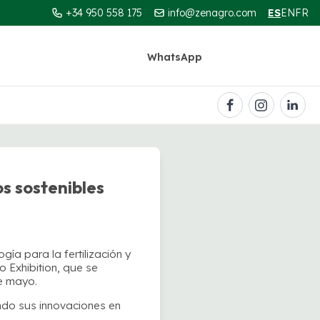
+34 950 558 175
info@zenagro.com
ES
EN
FR
WhatsApp
Contacto
s sostenibles
ía para la fertilización y
o Exhibition, que se
de mayo.
do sus innovaciones en