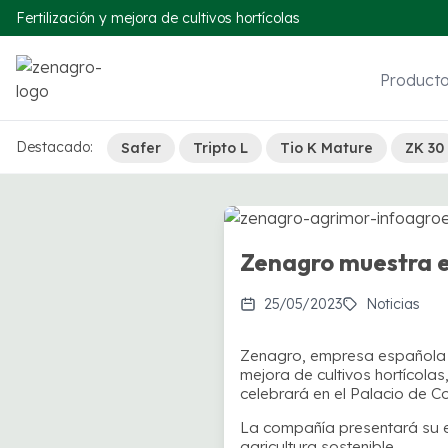
Fertilización y mejora de cultivos hortícolas
Product
Destacado:
Safer
Tripto L
Tio K Mature
ZK 30
Zenagro muestra e
25/05/2023
Noticias
Zenagro, empresa española de
mejora de cultivos hortícolas
celebrará en el Palacio de C
La compañía presentará su 
agricultura sostenible.