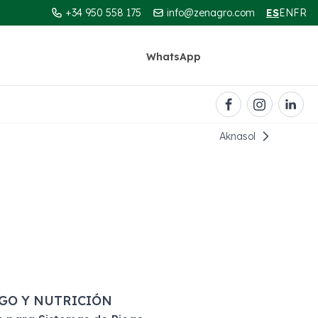
+34 950 558 175
info@zenagro.com
ES
EN
FR
WhatsApp
Contacto
Aknasol
queda
GO Y NUTRICIÓN