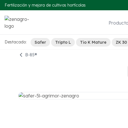
Fertilización y mejora de cultivos hortícolas
Product
Destacado:
Safer
Tripto L
Tio K Mature
ZK 30
B-85®️