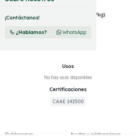
DISPERSABLES EN AGUA (WG)
Hidróxido Cúprico 40% p/p (400g/kg)
¡Contáctanos!
Formato y presentación
¿Hablamos?
WhatsApp
5 KG
Usos
No hay usos disponibles
Certificaciones
CAAE 142500
Qué hacemos
Ayudas y colaboraciones