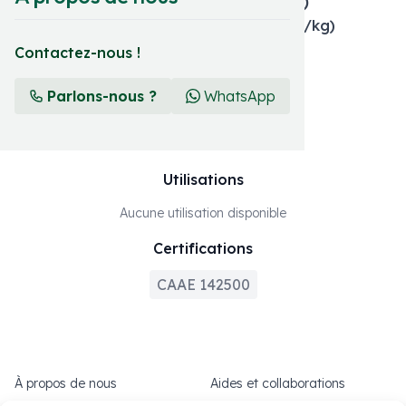
DISPERSABLES DANS L'EAU (WG)
Hydroxyde de cuivre 40% p/p (400g/kg)
Contactez-nous !
Format et présentation
Parlons-nous ?
WhatsApp
5 KG
Utilisations
Aucune utilisation disponible
Certifications
CAAE 142500
À propos de nous
Aides et collaborations