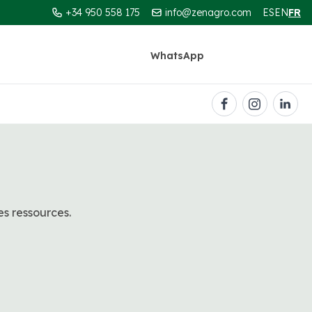
+34 950 558 175
info@zenagro.com
ES
EN
FR
WhatsApp
Contact
es ressources.