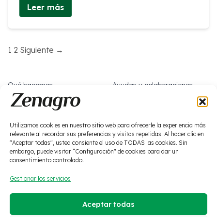
Leer más
Paginación
1
2
Siguiente →
de
entradas
Qué hacemos
Ayudas y colaboraciones
Sobre nosotros
Trabaja con nosotros
Noticias
Social
Utilizamos cookies en nuestro sitio web para ofrecerle la experiencia más
relevante al recordar sus preferencias y visitas repetidas. Al hacer clic en
Bioestimulación
Fitosanitarios
"Aceptar todas", usted consiente el uso de TODAS las cookies. Sin
embargo, puede visitar “Configuración" de cookies para dar un
consentimiento controlado.
Macronutrición
Residuo cero
Gestionar los servicios
Micronutrición
Suelos y soluciones
Aceptar todas
·
Aviso Legal
·
Política de privacidad
·
Cookies
·
Política RRSS