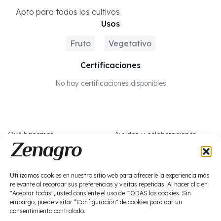
Apto para todos los cultivos
Usos
Fruto
Vegetativo
Certificaciones
No hay certificaciones disponibles
Qué hacemos
Ayudas y colaboraciones
Sobre nosotros
Trabaja con nosotros
Noticias
Social
Utilizamos cookies en nuestro sitio web para ofrecerle la experiencia más
relevante al recordar sus preferencias y visitas repetidas. Al hacer clic en
Bioestimulación
"Aceptar todas", usted consiente el uso de TODAS las cookies. Sin
Fitosanitarios
embargo, puede visitar “Configuración" de cookies para dar un
consentimiento controlado.
Macronutrición
Residuo cero