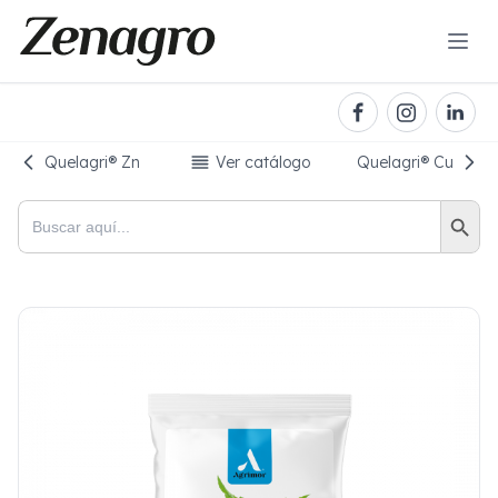
Quelagri®️ Zn
Ver catálogo
Quelagri®️ Cu
Botón de bú
Buscar: