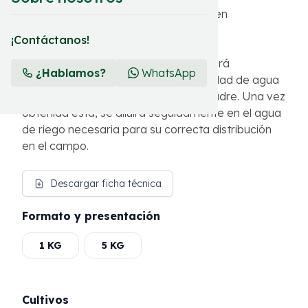
Quelagri®️ Ca se presenta formulado en
microgránulos solubles.
¡Contáctanos!
Para su correcta aplicación se disolverá
¿Hablamos?
WhatsApp
inicialmente el producto en una cantidad de agua
suficiente para hacer una solución madre. Una vez
obtenida esta, se diluirá seguidamente en el agua
de riego necesaria para su correcta distribución
en el campo.
Descargar ficha técnica
Formato y presentación
1 KG
5 KG
Cultivos