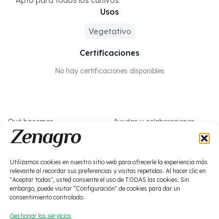
Apto para todos los cultivos
Usos
Vegetativo
Certificaciones
No hay certificaciones disponibles
Qué hacemos
Ayudas y colaboraciones
Sobre nosotros
Trabaja con nosotros
Noticias
Social
Utilizamos cookies en nuestro sitio web para ofrecerle la experiencia más
relevante al recordar sus preferencias y visitas repetidas. Al hacer clic en
Bioestimulación
"Aceptar todas", usted consiente el uso de TODAS las cookies. Sin
Fitosanitarios
embargo, puede visitar “Configuración" de cookies para dar un
consentimiento controlado.
Macronutrición
Residuo cero
Gestionar los servicios