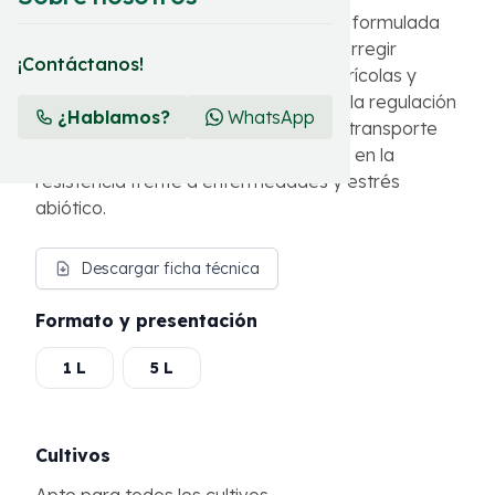
Solución concentrada de alta pureza, formulada
en base a potasio y diseñada para corregir
¡Contáctanos!
deficiencias de potasio en cultivos agrícolas y
optimizar procesos fisiológicos como la regulación
¿Hablamos?
WhatsApp
osmótica, la síntesis de azúcares y el transporte
de nutrientes, así como el incremento en la
resistencia frente a enfermedades y estrés
abiótico.
Descargar ficha técnica
Formato y presentación
1 L
5 L
Cultivos