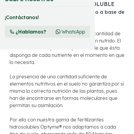
FERTILIZANTE CRISTALINO SOLUBLE
Abono inorgánico compuesto sólido a base de
¡Contáctanos!
macronutrientes
¿Hablamos?
WhatsApp
Un cultivo puede fertilizarse con alta cantidad de
fertilizante y sin embargo no estar bien nutrido. El
rendimiento de la planta dependerá de que ésta
disponga de cada nutriente en el momento en que
lo necesita.
La presencia de una cantidad suficiente de
elementos nutritivos en el suelo no garantiza por sí
misma la correcta nutrición de las plantas, pues
han de encontrarse en formas moleculares que
permitan su asimilación.
Por ello con nuestra gama de fertilizantes
hidrosolubles Optyme® nos adaptamos a cada