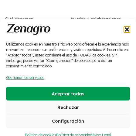
Qué hacemos
Ayudas y colaboraciones
Sobre nosotros
Trabaja con nosotros
Noticias
Social
Utilizamos cookies en nuestro sitio web para ofrecerle la experiencia más
relevante al recordar sus preferencias y visitas repetidas. Al hacer clic en
Bioestimulación
"Aceptar todas", usted consiente el uso de TODAS las cookies. Sin
Fitosanitarios
embargo, puede visitar “Configuración" de cookies para dar un
consentimiento controlado.
Macronutrición
Residuo cero
Gestionar los servicios
Micronutrición
Suelos y soluciones
Aceptar todas
·
Aviso Legal
·
Política de privacidad
·
Cookies
·
Política RRSS
·
Política de calidad
·
Canal ético
Rechazar
Configuración
© 2026 Zenagro S.L. Todos
ES
EN
FR
los derechos reservados.
Política de cookies
Política de privacidad
Aviso Legal