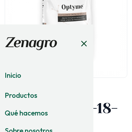
Inicio
Productos
MACRONUTRICIÓN
Optyme
18-18-
®
Qué hacemos
18
Sobre nosotros