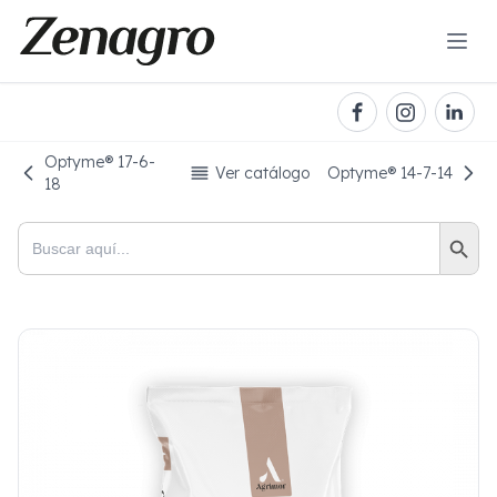
Optyme® 17-6-
Ver catálogo
Optyme® 14-7-14
18
Botón de bú
Buscar: