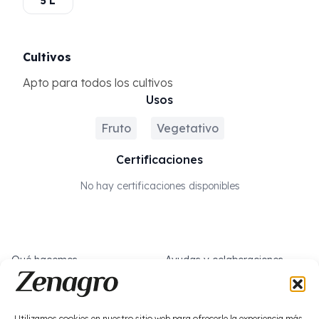
5 L
Cultivos
Apto para todos los cultivos
Usos
Fruto
Vegetativo
Certificaciones
No hay certificaciones disponibles
Qué hacemos
Ayudas y colaboraciones
Sobre nosotros
Trabaja con nosotros
Noticias
Social
Utilizamos cookies en nuestro sitio web para ofrecerle la experiencia más