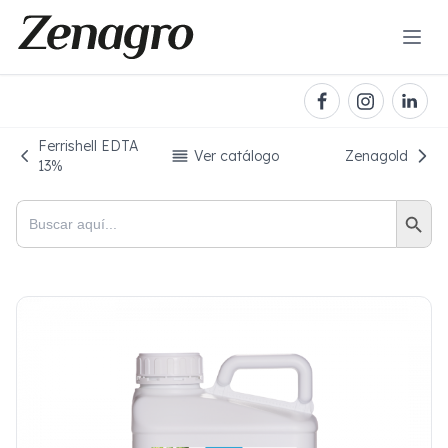
Ferrishell EDTA
Ver catálogo
Zenagold
13%
Botón de bú
Buscar: