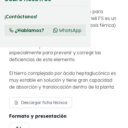
Abono inorgánico con micronutrientes para
¡Contáctanos!
aplicación foliar y fertirrigación. Ferrishell FS es un
corrector de carencias de hierro (clorosis férrica)
¿Hablamos?
WhatsApp
líquido.
Su desarrollo y formulación se basa
especialmente para prevenir y corregir las
deficiencias de este elemento.
El hierro complejado por ácido heptaglucónico es
muy estable en solución y tiene gran capacidad
de absorción y translocación dentro de la planta.
Descargar ficha técnica
Formato y presentación