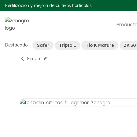
Fertilización y mejora de cultivos hortícolas
Product
Destacado:
Safer
Tripto L
Tio K Mature
ZK 30
Fenzimín®