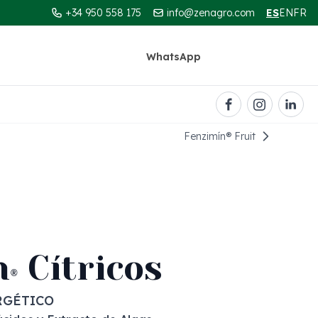
+34 950 558 175
info@zenagro.com
ES
EN
FR
WhatsApp
Contacto
Fenzimín® Fruit
queda
n
Cítricos
®
RGÉTICO