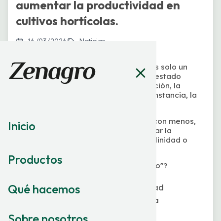
aumentar la productividad en
cultivos hortícolas.
16/03/2026
Noticias
En agricultura intensiva, el suelo no es solo un
soporte físico: es un sistema vivo. Su estado
determina la eficiencia de la fertilización, la
absorción de nutrientes y, en última instancia, la
rentabilidad del cultivo.
Un suelo sano permite producir más con menos,
Inicio
mejorar la calidad del fruto y aumentar la
resistencia frente a estrés hídrico, salinidad o
enfermedades radiculares.
Productos
¿Qué entendemos por “salud del suelo”?
Qué hacemos
Mantiene su estructura y porosidad
Favorece la actividad microbiana
beneficiosa
Sobre nosotros