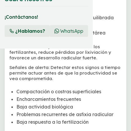
Retiene agua sin encharcar
Permite una correcta aireación
¡Contáctanos!
Suministra nutrientes de forma equilibrada
Aumenta la eficiencia del riego
¿Hablamos?
WhatsApp
Se mejora la rentabilidad por hectárea
Un suelo sano mejora la eficiencia de los
fertilizantes, reduce pérdidas por lixiviación y
favorece un desarrollo radicular fuerte.
Señales de alerta:
Detectar estos signos a tiempo
permite actuar antes de que la productividad se
vea comprometida.
Compactación o costras superficiales
Encharcamientos frecuentes
Baja actividad biológica
Problemas recurrentes de asfixia radicular
Baja respuesta a la fertilización