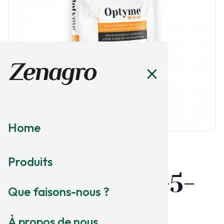
Home
Produits
MACRONUTRITION
Optyme
15-5-
®
Que faisons-nous ?
30
À propos de nous