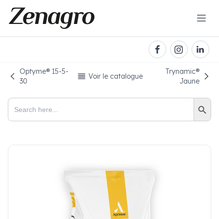
Optyme® 15-5-
Trynamic®️
Voir le catalogue
30
Jaune
Search Button
Search
for: