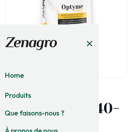
Home
Produits
MACRONUTRITION
Optyme
13-40-
®
Que faisons-nous ?
13
À propos de nous