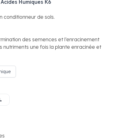
 Acides Humiques K6
n conditionneur de sols.
ermination des semences et l’enracinement
s nutriments une fois la plante enracinée et
hnique
L
res