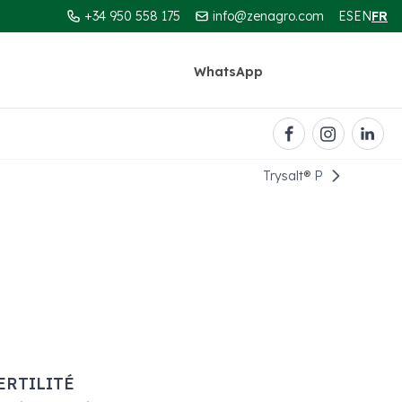
+34 950 558 175
info@zenagro.com
ES
EN
FR
WhatsApp
Contact
Trysalt®️ P
ERTILITÉ