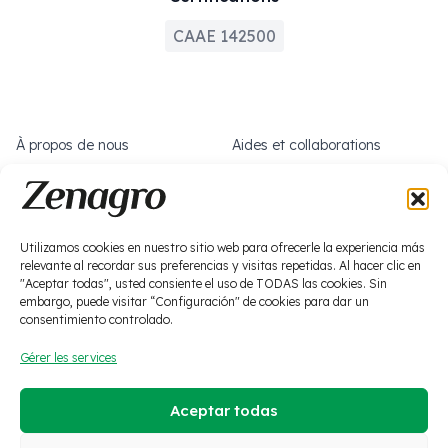
CAAE 142500
À propos de nous
Aides et collaborations
Que faisons-nous ?
Travaillez avec nous
Actualités
Social
Utilizamos cookies en nuestro sitio web para ofrecerle la experiencia más
Biostimulation
Produits phytosanitaires
relevante al recordar sus preferencias y visitas repetidas. Al hacer clic en
"Aceptar todas", usted consiente el uso de TODAS las cookies. Sin
embargo, puede visitar “Configuración" de cookies para dar un
Macronutrition
Zéro déchet
consentimiento controlado.
Micronutrition
Sols et solutions
Gérer les services
Aceptar todas
·
Mentions légales
·
Politique de confidentialité
·
Cookies
·
Politique relative aux réseaux sociaux
·
Politique qualité