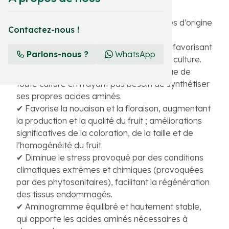
Sunfol Agri est un hydrolysat de protéines d’origine
Contactez-nous !
animale.
✔ Favorise l’assimilation des nutriments, favorisant
Parlons-nous ?
WhatsApp
la croissance et le développement de la culture.
✔ Optimise la consommation énergétique de
toute culture en n’ayant pas besoin de synthétiser
ses propres acides aminés.
✔ Favorise la nouaison et la floraison, augmentant
la production et la qualité du fruit ; améliorations
significatives de la coloration, de la taille et de
l’homogénéité du fruit.
✔ Diminue le stress provoqué par des conditions
climatiques extrêmes et chimiques (provoquées
par des phytosanitaires), facilitant la régénération
des tissus endommagés.
✔ Aminogramme équilibré et hautement stable,
qui apporte les acides aminés nécessaires à