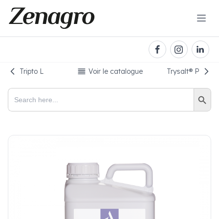
Tripto L
Voir le catalogue
Trysalt®️ P
Search Button
Search
for: