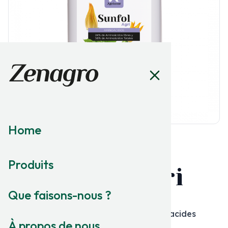
Home
BIOSTIMULATION
Produits
Sunfol Agri
Que faisons-nous ?
ACIDES AMINÉS
24% d'acides aminés libres et 56% d'acides
À propos de nous
aminés totaux