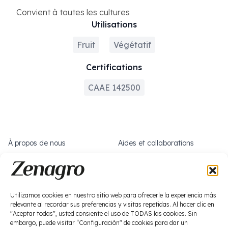
Convient à toutes les cultures
Utilisations
Fruit
Végétatif
Certifications
CAAE 142500
À propos de nous
Aides et collaborations
Que faisons-nous ?
Travaillez avec nous
Actualités
Social
Utilizamos cookies en nuestro sitio web para ofrecerle la experiencia más
Biostimulation
Produits phytosanitaires
relevante al recordar sus preferencias y visitas repetidas. Al hacer clic en
"Aceptar todas", usted consiente el uso de TODAS las cookies. Sin
embargo, puede visitar “Configuración" de cookies para dar un
Macronutrition
Zéro déchet