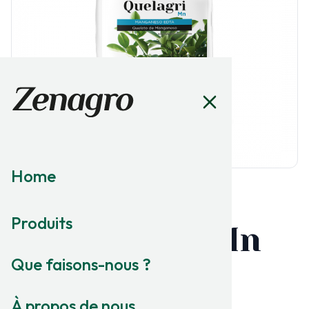
Home
MICRONUTRITION
Produits
Quelagri
️ Mn
®
Que faisons-nous ?
MANGANÈSE EDTA
Chélate de Manganèse
À propos de nous