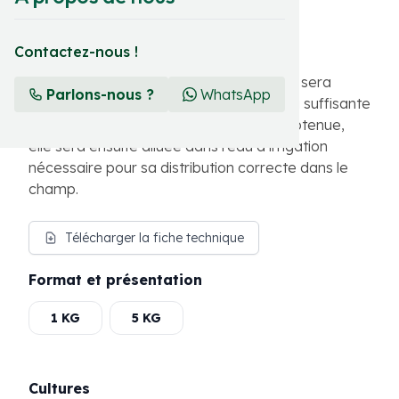
Quelagri®️ Mn se présente formulé en
microgranules solubles.
Contactez-nous !
Pour son application correcte, le produit sera
Parlons-nous ?
WhatsApp
d’abord dissous dans une quantité d’eau suffisante
pour faire une solution mère. Une fois obtenue,
elle sera ensuite diluée dans l’eau d’irrigation
nécessaire pour sa distribution correcte dans le
champ.
Télécharger la fiche technique
Format et présentation
1 KG
5 KG
Cultures