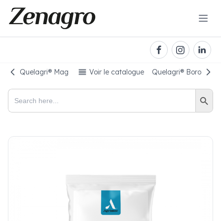
Quelagri®️ Mag
Voir le catalogue
Quelagri®️ Boro
Search Button
Search
for: