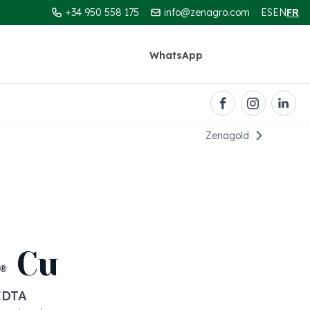
+34 950 558 175
info@zenagro.com
ES
EN
FR
WhatsApp
Contact
Zenagold
️ Cu
®
EDTA