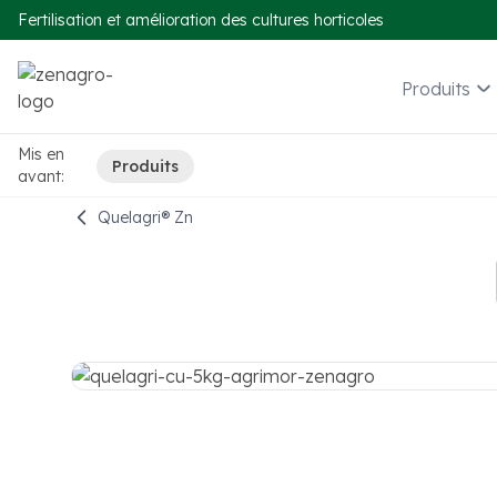
Fertilisation et amélioration des cultures horticoles
Produits
Mis en
Produits
avant:
Quelagri®️ Zn