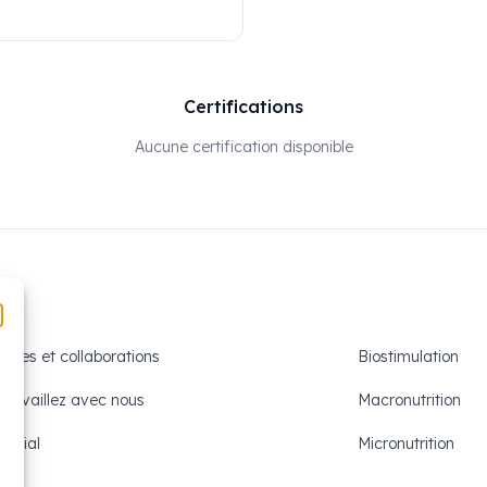
Certifications
Aucune certification disponible
ents repose sur l'utilisation des meilleurs engrais courants dans 
mble de la fertilisation générale de toute culture, appelés ESSENTIE
ensable en raison de son utilisation fréquente dans tout plan de fert
Aides et collaborations
Biostimulation
Travaillez avec nous
Macronutrition
Social
Micronutrition