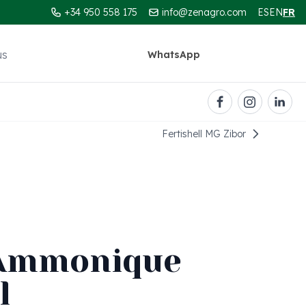
+34 950 558 175
info@zenagro.com
ES
EN
FR
us
WhatsApp
Contact
Fertishell MG Zibor
 Ammonique
l