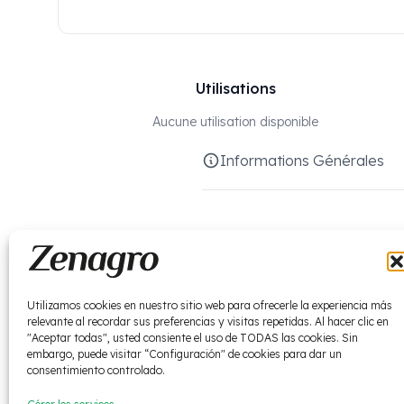
Utilisations
Aucune utilisation disponible
Informations Générales
Essentiel La gamme de macronutrim
formulations pour compléter l'ense
les caractérise. Sous-gamme indisp
À propos de nous
Utilizamos cookies en nuestro sitio web para ofrecerle la experiencia más
relevante al recordar sus preferencias y visitas repetidas. Al hacer clic en
Que faisons-nous ?
"Aceptar todas", usted consiente el uso de TODAS las cookies. Sin
embargo, puede visitar “Configuración" de cookies para dar un
Actualités
consentimiento controlado.