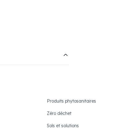
notre domaine et dans nos
LS en raison de la qualité qui
ilisation.
Produits phytosanitaires
Zéro déchet
Sols et solutions