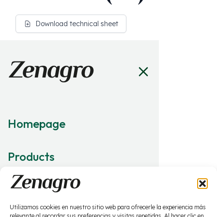
Download technical sheet
Uses
No uses available
Certifications
No certifications available
Homepage
Products
About us
Collaborations
What we do
What we do
Work with us
News
Socials
Utilizamos cookies en nuestro sitio web para ofrecerle la experiencia más
About us
relevante al recordar sus preferencias y visitas repetidas. Al hacer clic en