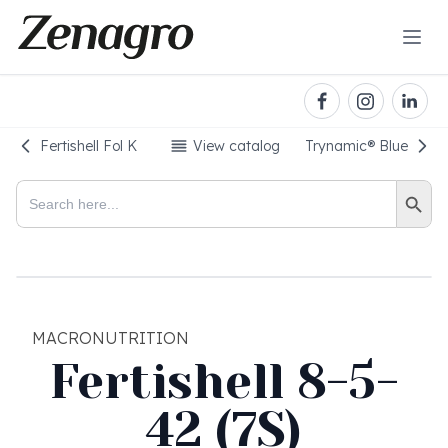
Fertishell Fol K
View catalog
Trynamic® Blue
Search Button
Search
for:
MACRONUTRITION
Fertishell 8-5-
42 (7S)