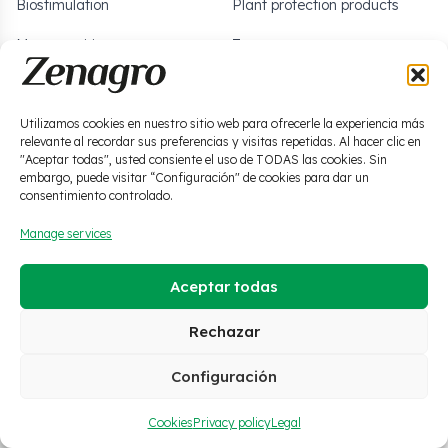
Biostimulation
Plant protection products
Macronutrition
Zero waste
Micronutrition
Soils and solutions
Utilizamos cookies en nuestro sitio web para ofrecerle la experiencia más
relevante al recordar sus preferencias y visitas repetidas. Al hacer clic en
·
Legal
·
Privacy policy
·
Cookies
·
Social media policy
"Aceptar todas", usted consiente el uso de TODAS las cookies. Sin
·
Quality policy
·
Ethics channel
embargo, puede visitar “Configuración" de cookies para dar un
consentimiento controlado.
© 2026 Zenagro S.L. All
Manage services
ES
EN
FR
rights reserved.
Homepage
Aceptar todas
Products
Rechazar
2
Configuración
What we do
Cookies
Privacy policy
Legal
About us