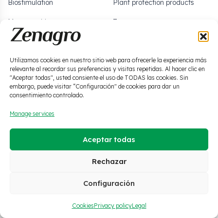
Biostimulation
Plant protection products
Macronutrition
Zero waste
Micronutrition
Soils and solutions
Utilizamos cookies en nuestro sitio web para ofrecerle la experiencia más
relevante al recordar sus preferencias y visitas repetidas. Al hacer clic en
·
Legal
·
Privacy policy
·
Cookies
·
Social media policy
"Aceptar todas", usted consiente el uso de TODAS las cookies. Sin
·
Quality policy
·
Ethics channel
embargo, puede visitar “Configuración" de cookies para dar un
consentimiento controlado.
© 2026 Zenagro S.L. All
Manage services
ES
EN
FR
rights reserved.
Homepage
Aceptar todas
Products
Rechazar
2
Configuración
What we do
Cookies
Privacy policy
Legal
About us